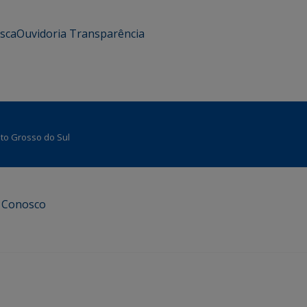
usca
Ouvidoria
Transparência
Mato Grosso do Sul
e Conosco