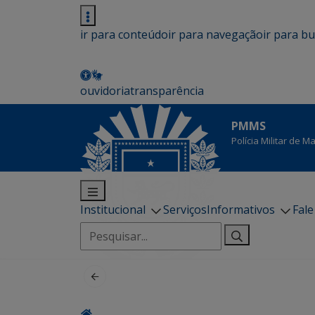
ir para conteúdo
ir para navegação
ir para b
ouvidoria
transparência
PMMS
Polícia Militar de 
Institucional
Serviços
Informativos
Fal
Pesquisar
por: