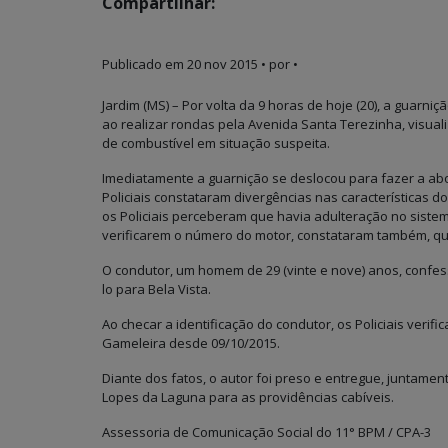
Compartilhar:
Publicado em
20 nov 2015
• por •
Jardim (MS) – Por volta da 9 horas de hoje (20), a guarniç
ao realizar rondas pela Avenida Santa Terezinha, visual
de combustível em situação suspeita.
Imediatamente a guarnição se deslocou para fazer a abo
Policiais constataram divergências nas características do
os Policiais perceberam que havia adulteração no sistema
verificarem o número do motor, constataram também, q
O condutor, um homem de 29 (vinte e nove) anos, confess
lo para Bela Vista.
Ao checar a identificação do condutor, os Policiais veri
Gameleira desde 09/10/2015.
Diante dos fatos, o autor foi preso e entregue, juntament
Lopes da Laguna para as providências cabíveis.
Assessoria de Comunicação Social do 11° BPM / CPA-3