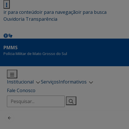
ir para conteúdo
ir para navegação
ir para busca
Ouvidoria
Transparência
PMMS
Polícia Militar de Mato Grosso do Sul
Institucional
Serviços
Informativos
Fale Conosco
Pesquisar
por: