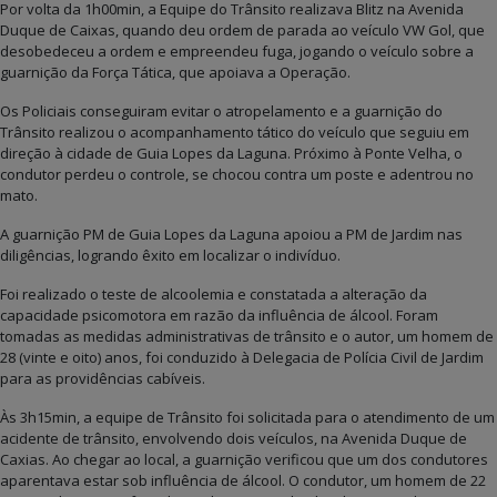
Por volta da 1h00min, a Equipe do Trânsito realizava Blitz na Avenida
Duque de Caixas, quando deu ordem de parada ao veículo VW Gol, que
desobedeceu a ordem e empreendeu fuga, jogando o veículo sobre a
guarnição da Força Tática, que apoiava a Operação.
Os Policiais conseguiram evitar o atropelamento e a guarnição do
Trânsito realizou o acompanhamento tático do veículo que seguiu em
direção à cidade de Guia Lopes da Laguna. Próximo à Ponte Velha, o
condutor perdeu o controle, se chocou contra um poste e adentrou no
mato.
A guarnição PM de Guia Lopes da Laguna apoiou a PM de Jardim nas
diligências, logrando êxito em localizar o indivíduo.
Foi realizado o teste de alcoolemia e constatada a alteração da
capacidade psicomotora em razão da influência de álcool. Foram
tomadas as medidas administrativas de trânsito e o autor, um homem de
28 (vinte e oito) anos, foi conduzido à Delegacia de Polícia Civil de Jardim
para as providências cabíveis.
Às 3h15min, a equipe de Trânsito foi solicitada para o atendimento de um
acidente de trânsito, envolvendo dois veículos, na Avenida Duque de
Caxias. Ao chegar ao local, a guarnição verificou que um dos condutores
aparentava estar sob influência de álcool. O condutor, um homem de 22