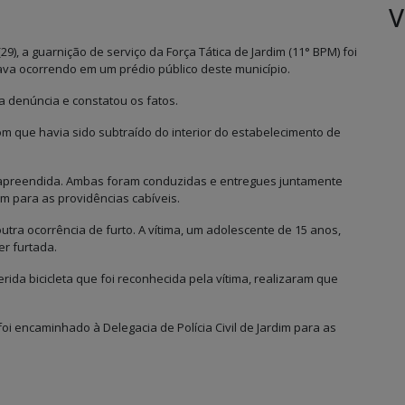
V
9), a guarnição de serviço da Força Tática de Jardim (11° BPM) foi
ava ocorrendo em um prédio público deste município.
a denúncia e constatou os fatos.
 que havia sido subtraído do interior do estabelecimento de
oi apreendida. Ambas foram conduzidas e entregues juntamente
dim para as providências cabíveis.
utra ocorrência de furto. A vítima, um adolescente de 15 anos,
er furtada.
ferida bicicleta que foi reconhecida pela vítima, realizaram que
foi encaminhado à Delegacia de Polícia Civil de Jardim para as