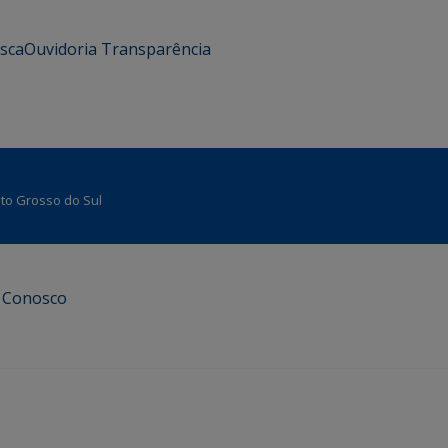
usca
Ouvidoria
Transparência
Mato Grosso do Sul
e Conosco