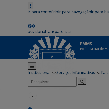
ir para conteúdo
ir para navegação
ir para b
ouvidoria
transparência
PMMS
Polícia Militar de 
Institucional
Serviços
Informativos
Fal
Pesquisar
por: