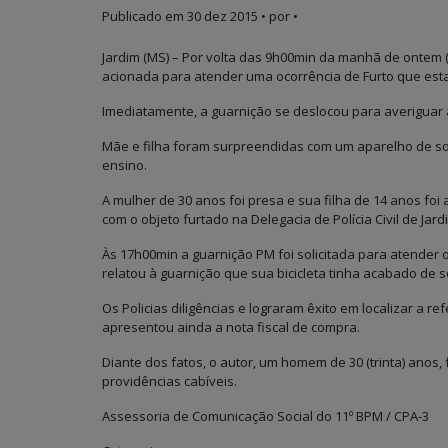
Publicado em
30 dez 2015
• por •
Jardim (MS) – Por volta das 9h00min da manhã de ontem (2
acionada para atender uma ocorrência de Furto que est
Imediatamente, a guarnição se deslocou para averiguar 
Mãe e filha foram surpreendidas com um aparelho de som
ensino.
A mulher de 30 anos foi presa e sua filha de 14 anos f
com o objeto furtado na Delegacia de Polícia Civil de Jar
Às 17h00min a guarnição PM foi solicitada para atender o
relatou à guarnição que sua bicicleta tinha acabado de s
Os Policias diligências e lograram êxito em localizar a re
apresentou ainda a nota fiscal de compra.
Diante dos fatos, o autor, um homem de 30 (trinta) anos, 
providências cabíveis.
Assessoria de Comunicação Social do 11º BPM / CPA-3