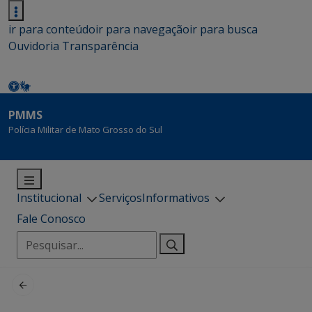
ir para conteúdo
ir para navegação
ir para busca
Ouvidoria
Transparência
PMMS
Polícia Militar de Mato Grosso do Sul
Institucional
Serviços
Informativos
Fale Conosco
Pesquisar
por: