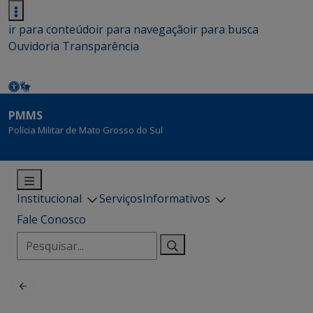
ir para conteúdo
ir para navegação
ir para busca
Ouvidoria
Transparência
PMMS
Polícia Militar de Mato Grosso do Sul
Institucional
Serviços
Informativos
Fale Conosco
Pesquisar
por: