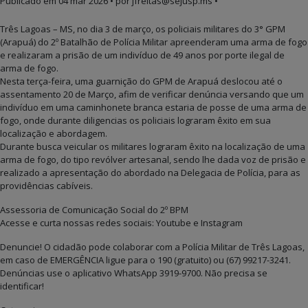
Publicado em
04 mar 2026
• por jfreitas@sejusp.ms •
Três Lagoas – MS, no dia 3 de março, os policiais militares do 3° GPM
(Arapuá) do 2º Batalhão de Polícia Militar apreenderam uma arma de fogo
e realizaram a prisão de um indivíduo de 49 anos por porte ilegal de
arma de fogo.
Nesta terça-feira, uma guarnição do GPM de Arapuá deslocou até o
assentamento 20 de Março, afim de verificar denúncia versando que um
indivíduo em uma caminhonete branca estaria de posse de uma arma de
fogo, onde durante diligencias os policiais lograram êxito em sua
localização e abordagem.
Durante busca veicular os militares lograram êxito na localização de uma
arma de fogo, do tipo revólver artesanal, sendo lhe dada voz de prisão e
realizado a apresentação do abordado na Delegacia de Polícia, para as
providências cabíveis.
Assessoria de Comunicação Social do 2º BPM
Acesse e curta nossas redes sociais: Youtube e Instagram
Denuncie! O cidadão pode colaborar com a Polícia Militar de Três Lagoas,
em caso de EMERGÊNCIA ligue para o 190 (gratuito) ou (67) 99217-3241.
Denúncias use o aplicativo WhatsApp 3919-9700. Não precisa se
identificar!