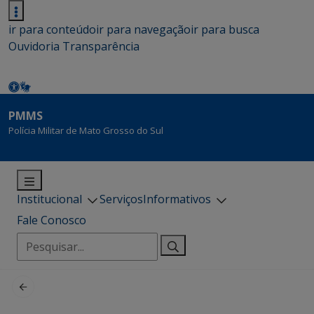
ir para conteúdo
ir para navegação
ir para busca
Ouvidoria
Transparência
PMMS
Polícia Militar de Mato Grosso do Sul
Institucional
Serviços
Informativos
Fale Conosco
Pesquisar
por: