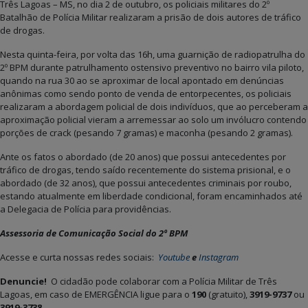
Três Lagoas – MS, no dia 2 de outubro, os policiais militares do 2º
Batalhão de Polícia Militar realizaram a prisão de dois autores de tráfico
de drogas.
Nesta quinta-feira, por volta das 16h, uma guarnição de radiopatrulha do
2º BPM durante patrulhamento ostensivo preventivo no bairro vila piloto,
quando na rua 30 ao se aproximar de local apontado em denúncias
anônimas como sendo ponto de venda de entorpecentes, os policiais
realizaram a abordagem policial de dois indivíduos, que ao perceberam a
aproximação policial vieram a arremessar ao solo um invólucro contendo
porções de crack (pesando 7 gramas) e maconha (pesando 2 gramas).
Ante os fatos o abordado (de 20 anos) que possui antecedentes por
tráfico de drogas, tendo saído recentemente do sistema prisional, e o
abordado (de 32 anos), que possui antecedentes criminais por roubo,
estando atualmente em liberdade condicional, foram encaminhados até
a Delegacia de Polícia para providências.
Assessoria de Comunicação Social do 2º BPM
Acesse e curta nossas redes sociais:
Youtube
e
Instagram
Denuncie!
O cidadão pode colaborar com a Polícia Militar de Três
Lagoas, em caso de EMERGÊNCIA ligue para o
190
(gratuito),
3919-9737
ou
3919-3738.