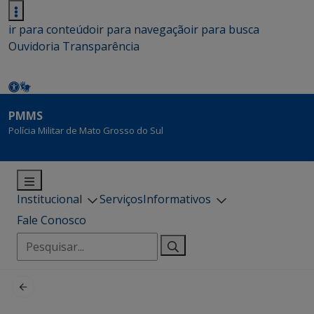
ir para conteúdo
ir para navegação
ir para busca
Ouvidoria
Transparência
PMMS
Polícia Militar de Mato Grosso do Sul
Institucional
Serviços
Informativos
Fale Conosco
Pesquisar
por: