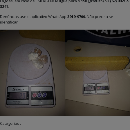
Lagoas, em caso de EMERGÊNCIA ligue para o
190
(gratuito)
ou
(67) 99217-
3241.
Denúncias use o aplicativo WhatsApp
3919-9700
. Não precisa se
identificar!
Categorias :