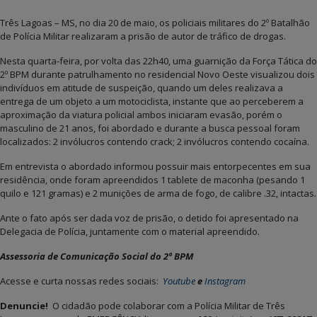
Três Lagoas – MS, no dia 20 de maio, os policiais militares do 2º Batalhão
de Polícia Militar realizaram a prisão de autor de tráfico de drogas.
Nesta quarta-feira, por volta das 22h40, uma guarnição da Força Tática do
2º BPM durante patrulhamento no residencial Novo Oeste visualizou dois
indivíduos em atitude de suspeição, quando um deles realizava a
entrega de um objeto a um motociclista, instante que ao perceberem a
aproximação da viatura policial ambos iniciaram evasão, porém o
masculino de 21 anos, foi abordado e durante a busca pessoal foram
localizados: 2 invólucros contendo crack; 2 invólucros contendo cocaína.
Em entrevista o abordado informou possuir mais entorpecentes em sua
residência, onde foram apreendidos 1 tablete de maconha (pesando 1
quilo e 121 gramas) e 2 munições de arma de fogo, de calibre .32, intactas.
Ante o fato após ser dada voz de prisão, o detido foi apresentado na
Delegacia de Polícia, juntamente com o material apreendido.
Assessoria de Comunicação Social do 2º BPM
Acesse e curta nossas redes sociais:
Youtube
e
Instagram
Denuncie!
O cidadão pode colaborar com a Polícia Militar de Três