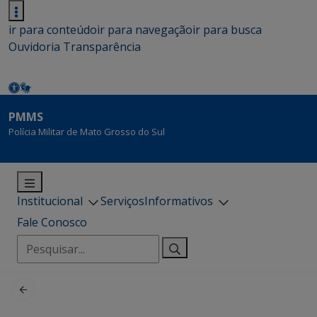
ir para conteúdo
ir para navegação
ir para busca
Ouvidoria
Transparência
PMMS
Polícia Militar de Mato Grosso do Sul
Institucional
Serviços
Informativos
Fale Conosco
Pesquisar
por: