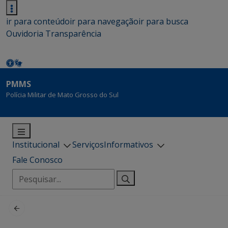
ir para conteúdo
ir para navegação
ir para busca
Ouvidoria
Transparência
PMMS
Polícia Militar de Mato Grosso do Sul
Institucional
Serviços
Informativos
Fale Conosco
Pesquisar
por: