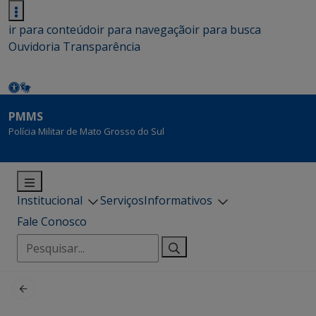
ir para conteúdo
ir para navegação
ir para busca
Ouvidoria
Transparência
PMMS
Polícia Militar de Mato Grosso do Sul
Institucional
Serviços
Informativos
Fale Conosco
Pesquisar
por: