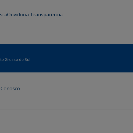
usca
Ouvidoria
Transparência
Mato Grosso do Sul
e Conosco