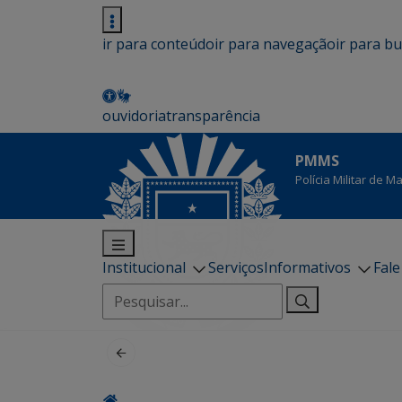
ir para conteúdo
ir para navegação
ir para b
ouvidoria
transparência
PMMS
Polícia Militar de 
Institucional
Serviços
Informativos
Fal
Pesquisar
por: