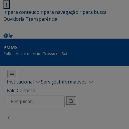
ir para conteúdo
ir para navegação
ir para busca
Ouvidoria
Transparência
PMMS
Polícia Militar de Mato Grosso do Sul
Institucional
Serviços
Informativos
Fale Conosco
Pesquisar
por: