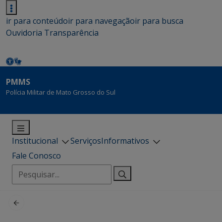
ir para conteúdo
ir para navegação
ir para busca
Ouvidoria
Transparência
PMMS
Polícia Militar de Mato Grosso do Sul
Institucional
Serviços
Informativos
Fale Conosco
Pesquisar
por: