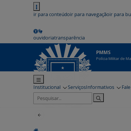
ir para conteúdo
ir para navegação
ir para b
ouvidoria
transparência
PMMS
Polícia Militar de 
Institucional
Serviços
Informativos
Fal
Pesquisar
por: