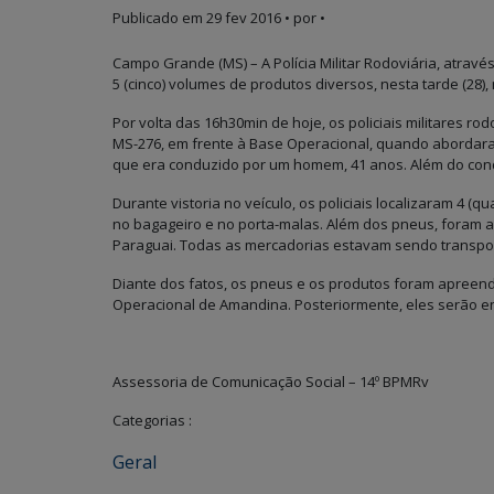
Publicado em
29 fev 2016
• por •
Campo Grande (MS) – A Polícia Militar Rodoviária, atra
5 (cinco) volumes de produtos diversos, nesta tarde (28),
Por volta das 16h30min de hoje, os policiais militares ro
MS-276, em frente à Base Operacional, quando abordara
que era conduzido por um homem, 41 anos. Além do cond
Durante vistoria no veículo, os policiais localizaram 4 
no bagageiro e no porta-malas. Além dos pneus, foram a
Paraguai. Todas as mercadorias estavam sendo transpo
Diante dos fatos, os pneus e os produtos foram apree
Operacional de Amandina. Posteriormente, eles serão en
Assessoria de Comunicação Social – 14º BPMRv
Categorias :
Geral