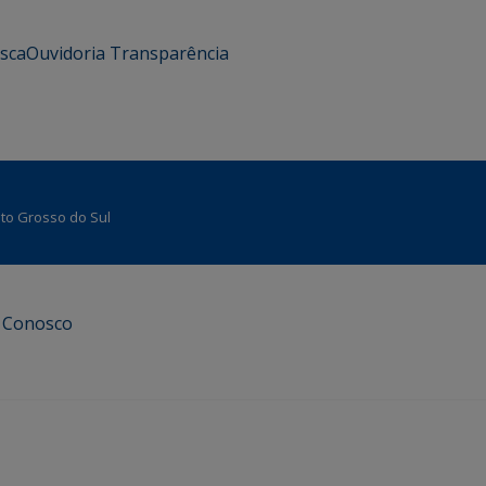
usca
Ouvidoria
Transparência
Mato Grosso do Sul
e Conosco