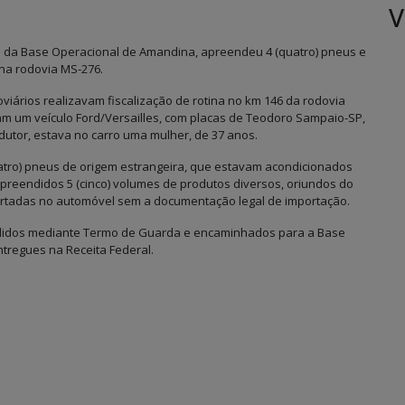
V
vés da Base Operacional de Amandina, apreendeu 4 (quatro) pneus e
 na rodovia MS-276.
doviários realizavam fiscalização de rotina no km 146 da rodovia
m um veículo Ford/Versailles, com placas de Teodoro Sampaio-SP,
utor, estava no carro uma mulher, de 37 anos.
(quatro) pneus de origem estrangeira, que estavam acondicionados
preendidos 5 (cinco) volumes de produtos diversos, oriundos do
rtadas no automóvel sem a documentação legal de importação.
ndidos mediante Termo de Guarda e encaminhados para a Base
tregues na Receita Federal.