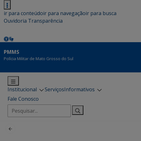
ir para conteúdo
ir para navegação
ir para busca
Ouvidoria
Transparência
PMMS
Polícia Militar de Mato Grosso do Sul
Institucional
Serviços
Informativos
Fale Conosco
Pesquisar
por: