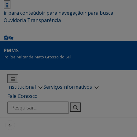
ir para conteúdo
ir para navegação
ir para busca
Ouvidoria
Transparência
PMMS
Polícia Militar de Mato Grosso do Sul
Institucional
Serviços
Informativos
Fale Conosco
Pesquisar
por: