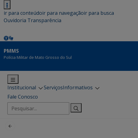
ir para conteúdo
ir para navegação
ir para busca
Ouvidoria
Transparência
PMMS
Polícia Militar de Mato Grosso do Sul
Institucional
Serviços
Informativos
Fale Conosco
Pesquisar
por: