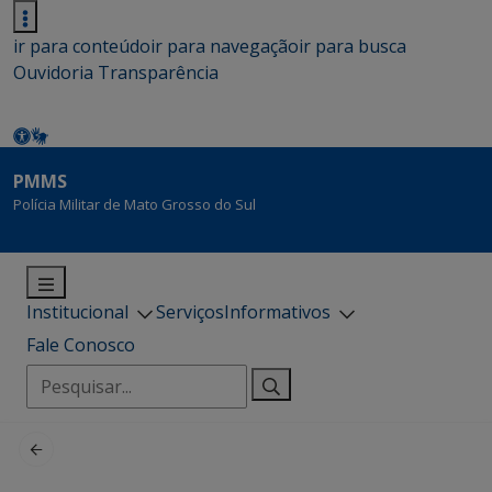
ir para conteúdo
ir para navegação
ir para busca
Ouvidoria
Transparência
PMMS
Polícia Militar de Mato Grosso do Sul
Institucional
Serviços
Informativos
Fale Conosco
Pesquisar
por: