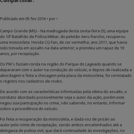
Compartilhar:
Publicado em
05 fev 2016
• por •
Campo Grande (MS) – Na madrugada desta sexta-feira (5), uma equipe
do 10º Batalhão de Polícia Militar, do pelotão Aero Rancho, recuperou
uma motocicleta Honda CG Fan, de cor vermelha, ano 2011, que havia
sido tomada em assalto na data anterior; e prendeu um rapaz de 19
anos, por receptação.
Os PM´s faziam ronda na região do Parque do Lageado quando se
depararam com o autor na condução do veículo, e depois de realizada a
abordagem e feita a checagem pela placa da motocicleta, foi constatado
o registro nos cadastros de roubo.
De acordo com as características informadas pela vítima do assalto, o
condutor abordado possivelmente seja o autor da ação, porém este
negou sua participação no crime, não sabendo, no entanto, informar
sobre a procedência do veículo.
Foi feita a recuperação da motocicleta, e dada voz de prisão ao
autor pelo crime de receptação, sendo ambos encaminhados até a
delegacia de polícia civil, que dará continuidade às investigações, no