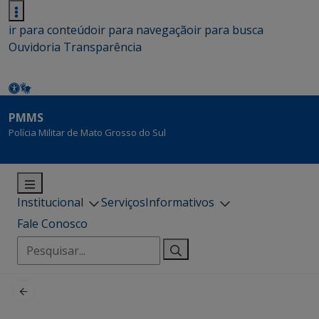
ir para conteúdo
ir para navegação
ir para busca
Ouvidoria
Transparência
PMMS
Polícia Militar de Mato Grosso do Sul
Institucional
Serviços
Informativos
Fale Conosco
Pesquisar
por: