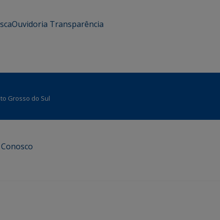
usca
Ouvidoria
Transparência
Mato Grosso do Sul
e Conosco