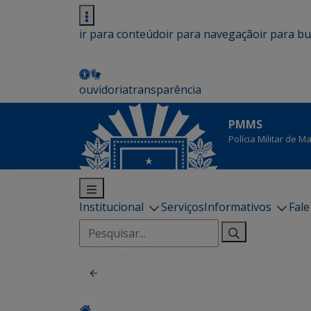
ir para conteúdo
ir para navegação
ir para b
ouvidoria
transparência
PMMS
Polícia Militar de 
Institucional
Serviços
Informativos
Fal
Pesquisar
por: