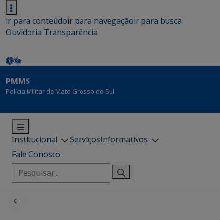
ir para conteúdo
ir para navegação
ir para busca
Ouvidoria
Transparência
PMMS
Polícia Militar de Mato Grosso do Sul
Institucional
Serviços
Informativos
Fale Conosco
Pesquisar
por: