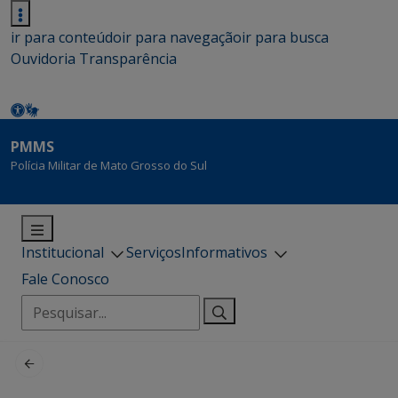
ir para conteúdo
ir para navegação
ir para busca
Ouvidoria
Transparência
PMMS
Polícia Militar de Mato Grosso do Sul
Institucional
Serviços
Informativos
Fale Conosco
Pesquisar
por: