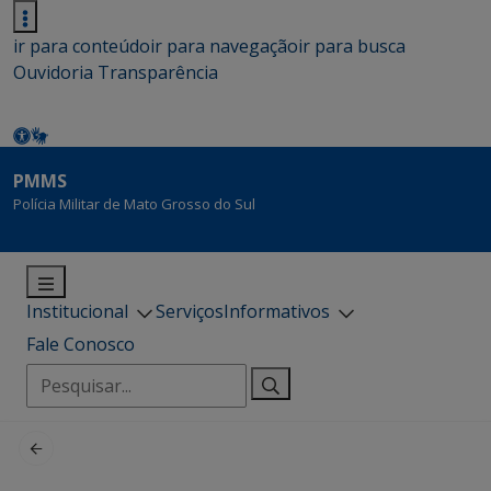
ir para conteúdo
ir para navegação
ir para busca
Ouvidoria
Transparência
PMMS
Polícia Militar de Mato Grosso do Sul
Institucional
Serviços
Informativos
Fale Conosco
Pesquisar
por: