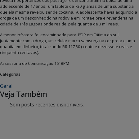
revista nos pertences dos passageiros encontraram na bolsa de uma
adolescente de 17 anos, um tablete de 730 gramas de uma substância
que ela mesma revelou ser de cocaína. A adolescente havia adquirido a
droga de um desconhecido na rodovia em Ponta-Porã e revenderia na
cidade de Três Lagoas onde reside, pela quantia de 3 mil reais.
A menor infratora foi encaminhado para 1ºDP em Fátima do sul,
juntamente com a droga, um celular marca samsung na cor preta e uma
quantia em dinheiro, totalizando R$ 117,50 ( cento e dezessete reais e
cinquenta centavos).
Assessoria de Comunicação 16º BPM
Categorias :
Geral
Veja Também
Sem posts recentes disponíveis.