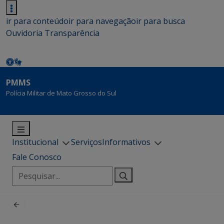
ir para conteúdo
ir para navegação
ir para busca
Ouvidoria
Transparência
PMMS
Polícia Militar de Mato Grosso do Sul
Institucional
Serviços
Informativos
Fale Conosco
Pesquisar
por: