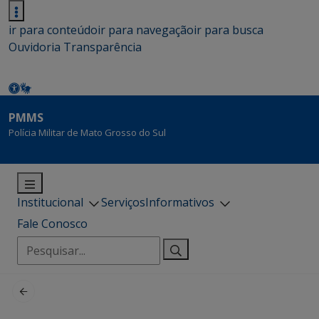
ir para conteúdo
ir para navegação
ir para busca
Ouvidoria
Transparência
PMMS
Polícia Militar de Mato Grosso do Sul
Institucional
Serviços
Informativos
Fale Conosco
Pesquisar
por: