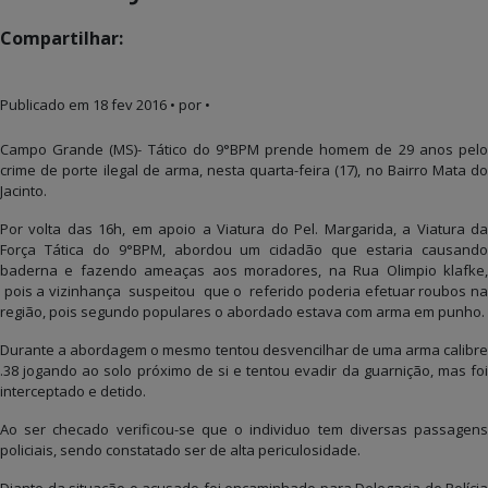
Compartilhar:
Publicado em
18 fev 2016
• por •
Campo Grande (MS)- Tático do 9°BPM prende homem de 29 anos pelo
crime de porte ilegal de arma, nesta quarta-feira (17), no Bairro Mata do
Jacinto.
Por volta das 16h, em apoio a Viatura do Pel. Margarida, a Viatura da
Força Tática do 9°BPM, abordou um cidadão que estaria causando
baderna e fazendo ameaças aos moradores, na Rua Olimpio klafke,
pois a vizinhança suspeitou que o referido poderia efetuar roubos na
região, pois segundo populares o abordado estava com arma em punho.
Durante a abordagem o mesmo tentou desvencilhar de uma arma calibre
.38 jogando ao solo próximo de si e tentou evadir da guarnição, mas foi
interceptado e detido.
Ao ser checado verificou-se que o individuo tem diversas passagens
policiais, sendo constatado ser de alta periculosidade.