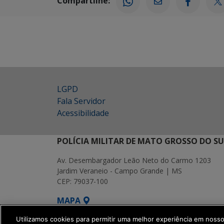
Compartilhe:
LGPD
Fala Servidor
Acessibilidade
POLÍCIA MILITAR DE MATO GROSSO DO SU
Av. Desembargador Leão Neto do Carmo 1203
Jardim Veraneio - Campo Grande | MS
CEP: 79037-100
MAPA
SETDIG | Secretaria-Executiva de Transformação Digita
Utilizamos cookies para permitir uma melhor experiência em noss