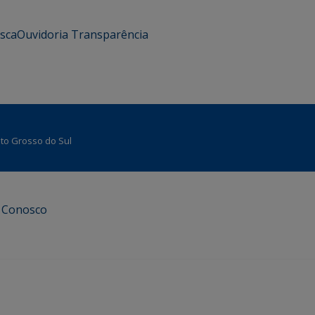
usca
Ouvidoria
Transparência
Mato Grosso do Sul
e Conosco