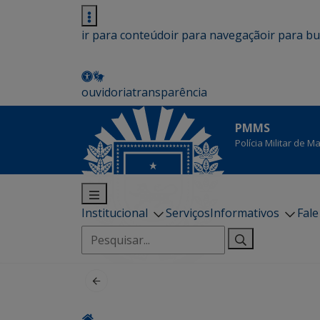
ir para conteúdo
ir para navegação
ir para b
ouvidoria
transparência
PMMS
Polícia Militar de 
Institucional
Serviços
Informativos
Fal
Pesquisar
por: