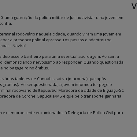
V
0, uma guarnição da polícia militar de Juti ao avistar uma jovem em
conha.
 terminal rodoviário naquela cidade, quando viram uma jovem em
rceber a presença policial apressou os passos e adentrou no
baí – Naviraí.
ue deixasse o banheiro para uma eventual abordagem. Ao sair, a
rido, demonstrando nervosismo ao responder. Quando questionada
a no bagageiro no ônibus.
am vários tabletes de Cannabis sativa (maconha) que após
as gramas). Ao ser questionada, a jovem informou ter pego o
rminal rodoviário de Itapuã/SC. Moradora da cidade de Biguaçu-SC
oradora de Coronel Sapucaia/MS e que pelo transporte ganharia
em e o entorpecente encaminhados à Delegacia de Polícia Civil para