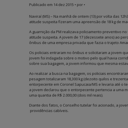
Publicado em
14 dez 2015
• por •
Naviraí (MS) – Na manhã de ontem (13) por volta das 12h3
atitude suspeita fizeram uma apreensão de 18 kg de ma
A guarnição da PM realizava policiamento preventivo no
atitude suspeita. A jovem de 17 (dezessete anos) ao pe
ônibus de uma empresa privada que fazia o trajeto Amam
Os policiais entraram no ônibus e solicitaram a jovem q
jovem foi indagada sobre o motivo pelo qual havia cor
sobre sua bagagem, a jovem informou que mesma estav
Ao realizar a busca na bagagem, os policiais encontrar
pesagem totalizaram 18,300 kg (dezoito quilos e trezent
entorpecente em Coronel Sapucaia/MS e levaria até o te
a jovem declarou que o entorpecente pertencia a uma m
uma quantia de R$ 2.000,00 (dois mil reais).
Diante dos fatos, o Conselho tutelar foi acionado, a jov
providências cabíveis.