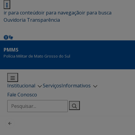
ir para conteúdo
ir para navegação
ir para busca
Ouvidoria
Transparência
PMMS
Polícia Militar de Mato Grosso do Sul
Institucional
Serviços
Informativos
Fale Conosco
Pesquisar
por: