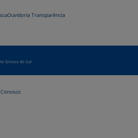
usca
Ouvidoria
Transparência
Mato Grosso do Sul
e Conosco