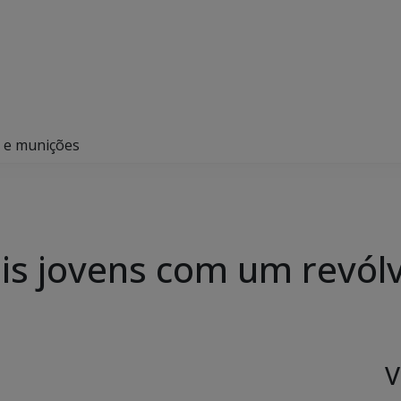
r e munições
is jovens com um revól
V