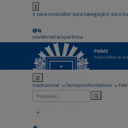
ir para conteúdo
ir para navegação
ir para b
ouvidoria
transparência
PMMS
Polícia Militar de 
Institucional
Serviços
Informativos
Fal
Pesquisar
por: