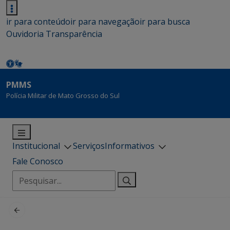
ir para conteúdo
ir para navegação
ir para busca
Ouvidoria
Transparência
PMMS
Polícia Militar de Mato Grosso do Sul
Institucional
Serviços
Informativos
Fale Conosco
Pesquisar
por: