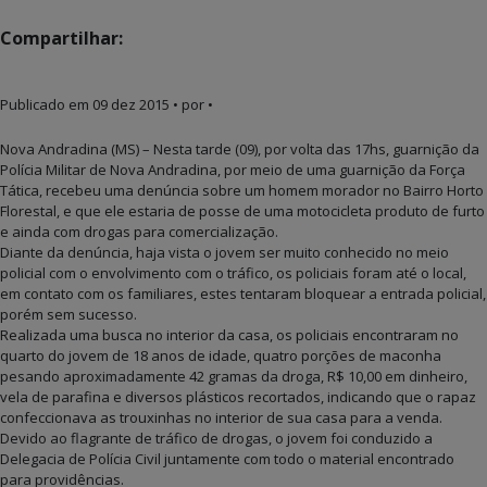
Compartilhar:
Publicado em
09 dez 2015
• por •
Nova Andradina (MS) – Nesta tarde (09), por volta das 17hs, guarnição da
Polícia Militar de Nova Andradina, por meio de uma guarnição da Força
Tática, recebeu uma denúncia sobre um homem morador no Bairro Horto
Florestal, e que ele estaria de posse de uma motocicleta produto de furto
e ainda com drogas para comercialização.
Diante da denúncia, haja vista o jovem ser muito conhecido no meio
policial com o envolvimento com o tráfico, os policiais foram até o local,
em contato com os familiares, estes tentaram bloquear a entrada policial,
porém sem sucesso.
Realizada uma busca no interior da casa, os policiais encontraram no
quarto do jovem de 18 anos de idade, quatro porções de maconha
pesando aproximadamente 42 gramas da droga, R$ 10,00 em dinheiro,
vela de parafina e diversos plásticos recortados, indicando que o rapaz
confeccionava as trouxinhas no interior de sua casa para a venda.
Devido ao flagrante de tráfico de drogas, o jovem foi conduzido a
Delegacia de Polícia Civil juntamente com todo o material encontrado
para providências.