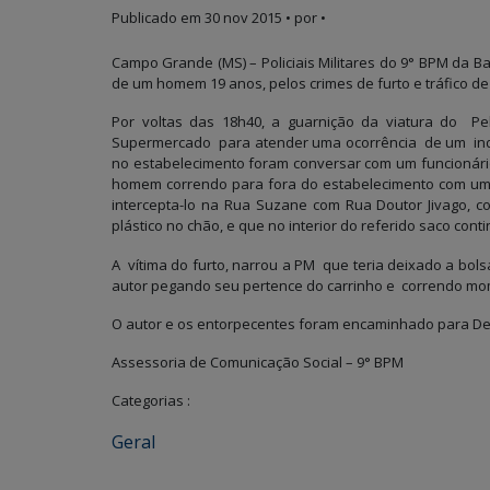
Publicado em
30 nov 2015
• por •
Campo Grande (MS) – Policiais Militares do 9° BPM da Ba
de um homem 19 anos, pelos crimes de furto e tráfico de
Por voltas das 18h40, a guarnição da viatura do P
Supermercado para atender uma ocorrência de um indi
no estabelecimento foram conversar com um funcionár
homem correndo para fora do estabelecimento com uma
intercepta-lo na Rua Suzane com Rua Doutor Jivago, 
plástico no chão, e que no interior do referido saco con
A vítima do furto, narrou a PM que teria deixado a bo
autor pegando seu pertence do carrinho e correndo mom
O autor e os entorpecentes foram encaminhado para Deleg
Assessoria de Comunicação Social – 9° BPM
Categorias :
Geral