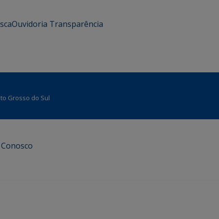
usca
Ouvidoria
Transparência
Mato Grosso do Sul
e Conosco