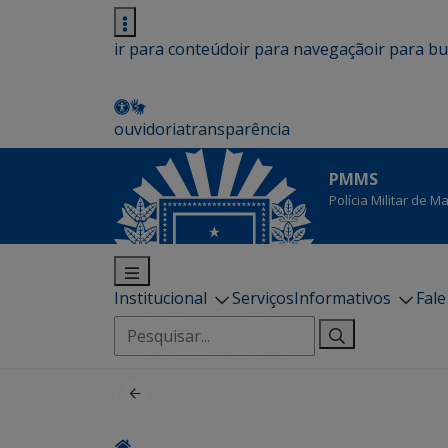
ir para conteúdo
ir para navegação
ir para b
ouvidoria
transparência
PMMS
Polícia Militar de 
Institucional
Serviços
Informativos
Fal
Pesquisar
por: