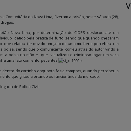
V
se Comunitária do Nova Lima, fizeram a prisão, neste sábado (28),
 drogas.
elotão Nova Lima, por determinação do CIOPS deslocou até um
víduo detido pela prática de furto, sendo que quando chegaram
io que relatou ter ouvido um grito de uma mulher e percebeu um
 bolsa, sendo que o comunicante correu atrás do autor vindo a
com a bolsa na mão e que visualizou o criminoso jogar um saco
tinha uma lata com entorpecentes.
lsa dentro do carrinho enquanto fazia compras, quando percebeu o
ento que gritou alertando os funcionários do mercado.
acia de Policia Civil.