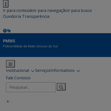
ir para conteúdo
ir para navegação
ir para busca
Ouvidoria
Transparência
PMMS
Polícia Militar de Mato Grosso do Sul
Institucional
Serviços
Informativos
Fale Conosco
Pesquisar
por: