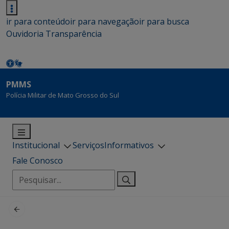
ir para conteúdo
ir para navegação
ir para busca
Ouvidoria
Transparência
PMMS
Polícia Militar de Mato Grosso do Sul
Institucional
Serviços
Informativos
Fale Conosco
Pesquisar
por: