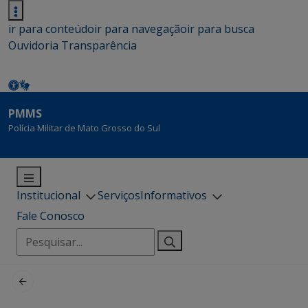
ir para conteúdo
ir para navegação
ir para busca
Ouvidoria
Transparência
PMMS
Polícia Militar de Mato Grosso do Sul
Institucional
Serviços
Informativos
Fale Conosco
Pesquisar
por: