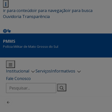
ir para conteúdo
ir para navegação
ir para busca
Ouvidoria
Transparência
PMMS
Polícia Militar de Mato Grosso do Sul
Institucional
Serviços
Informativos
Fale Conosco
Pesquisar
por: