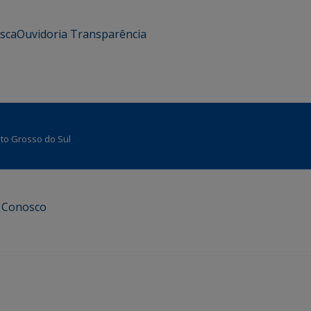
usca
Ouvidoria
Transparência
Mato Grosso do Sul
e Conosco