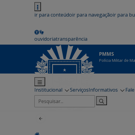
ir para conteúdo
ir para navegação
ir para b
ouvidoria
transparência
PMMS
Polícia Militar de 
Institucional
Serviços
Informativos
Fal
Pesquisar
por: