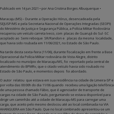
Publicado em
14 jun 2021
• por Ana Cristina Borges Albuquerque •
Maracaju (MS) – Durante a Operação Hórus, desencadeada pela
SEJUSP/MS e pela Secretaria Nacional de Operações Integradas (SEOPI)
do Ministério de Justiça e Segurança Pública, a Polícia Militar Rodoviária
recuperou um veículo carreta Iveco, com placas de Guarujá do Sul -SC
acoplado ao Semi reboque SR/Randon e placas da mesma localidade,
que havia sido roubada em 11/06/2021, no Estado de São Paulo.
Na tarde desta sexta-feira (11/06), durante fiscalização em frente a Base
Operacional da Polícia Militar rodoviária de Vista Alegre, distrito
localizado no município de Maracaju/MS, foi reportado pela central de
atendimento do BPMRv, que o citado veículo havia sido roubado no
Estado de São Paulo, e momentos depois foi abordado.
O autor relatou que estava em sua residência na cidade de Limeira-SP e
por volta das 00:00h do dia 11/06 quando recebeu uma ligação telefônica
de uma pessoa chamado Fábio, que é agenciador de transporte de
cargas na cidade de São Paulo, perguntando se estava disponível para
dirigir um caminhão até a cidade de Maracaju-MS para carregar uma
carga, que aceito pelo mesmo deslocou até ao local combinada na VIA
AHANGUERA em São Paulo. Que no local combinado apresentou-se um
homem de nome Tiago, dizendo que era filho do dono do caminhão e