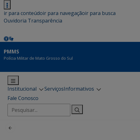
ir para conteúdo
ir para navegação
ir para busca
Ouvidoria
Transparência
PMMS
Polícia Militar de Mato Grosso do Sul
Institucional
Serviços
Informativos
Fale Conosco
Pesquisar
por: