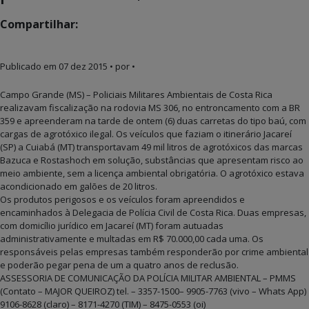
Compartilhar:
Publicado em
07 dez 2015
• por •
Campo Grande (MS) – Policiais Militares Ambientais de Costa Rica
realizavam fiscalização na rodovia MS 306, no entroncamento com a BR
359 e apreenderam na tarde de ontem (6) duas carretas do tipo baú, com
cargas de agrotóxico ilegal. Os veículos que faziam o itinerário Jacareí
(SP) a Cuiabá (MT) transportavam 49 mil litros de agrotóxicos das marcas
Bazuca e Rostashoch em solução, substâncias que apresentam risco ao
meio ambiente, sem a licença ambiental obrigatória. O agrotóxico estava
acondicionado em galões de 20 litros.
Os produtos perigosos e os veículos foram apreendidos e
encaminhados à Delegacia de Polícia Civil de Costa Rica. Duas empresas,
com domicílio jurídico em Jacareí (MT) foram autuadas
administrativamente e multadas em R$ 70.000,00 cada uma. Os
responsáveis pelas empresas também responderão por crime ambiental
e poderão pegar pena de um a quatro anos de reclusão.
ASSESSORIA DE COMUNICAÇÃO DA POLÍCIA MILITAR AMBIENTAL – PMMS
(Contato – MAJOR QUEIROZ) tel. – 3357-1500– 9905-7763 (vivo – Whats App)
9106-8628 (claro) – 8171-4270 (TIM) – 8475-0553 (oi)