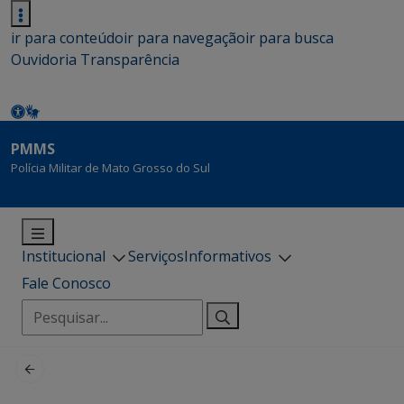
ir para conteúdo
ir para navegação
ir para busca
Ouvidoria
Transparência
PMMS
Polícia Militar de Mato Grosso do Sul
Institucional
Serviços
Informativos
Fale Conosco
Pesquisar
por: