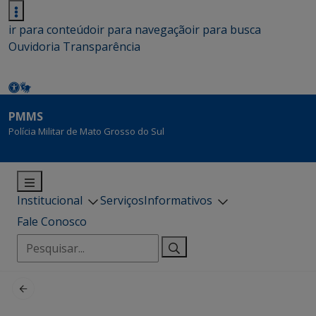
ir para conteúdo
ir para navegação
ir para busca
Ouvidoria
Transparência
PMMS
Polícia Militar de Mato Grosso do Sul
Institucional
Serviços
Informativos
Fale Conosco
Pesquisar
por: