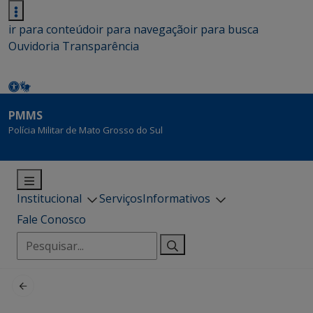
ir para conteúdo
ir para navegação
ir para busca
Ouvidoria
Transparência
PMMS
Polícia Militar de Mato Grosso do Sul
Institucional
Serviços
Informativos
Fale Conosco
Pesquisar
por: