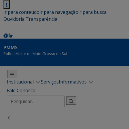
ir para conteúdo
ir para navegação
ir para busca
Ouvidoria
Transparência
PMMS
Polícia Militar de Mato Grosso do Sul
Institucional
Serviços
Informativos
Fale Conosco
Pesquisar
por: