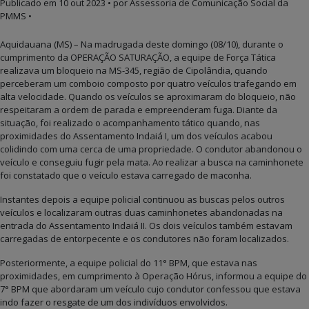
Publicado em
10 out 2023
• por Assessoria de Comunicação Social da
PMMS •
Aquidauana (MS) – Na madrugada deste domingo (08/10), durante o
cumprimento da OPERAÇÃO SATURAÇÃO, a equipe de Força Tática
realizava um bloqueio na MS-345, região de Cipolândia, quando
perceberam um comboio composto por quatro veículos trafegando em
alta velocidade. Quando os veículos se aproximaram do bloqueio, não
respeitaram a ordem de parada e empreenderam fuga. Diante da
situação, foi realizado o acompanhamento tático quando, nas
proximidades do Assentamento Indaiá I, um dos veículos acabou
colidindo com uma cerca de uma propriedade. O condutor abandonou o
veículo e conseguiu fugir pela mata. Ao realizar a busca na caminhonete
foi constatado que o veículo estava carregado de maconha.
Instantes depois a equipe policial continuou as buscas pelos outros
veículos e localizaram outras duas caminhonetes abandonadas na
entrada do Assentamento Indaiá II. Os dois veículos também estavam
carregadas de entorpecente e os condutores não foram localizados.
Posteriormente, a equipe policial do 11° BPM, que estava nas
proximidades, em cumprimento à Operação Hórus, informou a equipe do
7° BPM que abordaram um veículo cujo condutor confessou que estava
indo fazer o resgate de um dos indivíduos envolvidos.