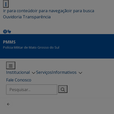
ir para conteúdo
ir para navegação
ir para busca
Ouvidoria
Transparência
PMMS
Polícia Militar de Mato Grosso do Sul
Institucional
Serviços
Informativos
Fale Conosco
Pesquisar
por: