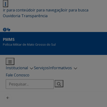
ir para conteúdo
ir para navegação
ir para busca
Ouvidoria
Transparência
PMMS
Polícia Militar de Mato Grosso do Sul
Institucional
Serviços
Informativos
Fale Conosco
Pesquisar
por: