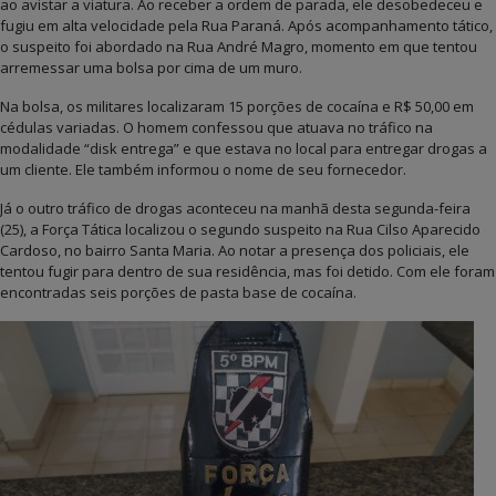
ao avistar a viatura. Ao receber a ordem de parada, ele desobedeceu e
fugiu em alta velocidade pela Rua Paraná. Após acompanhamento tático,
o suspeito foi abordado na Rua André Magro, momento em que tentou
arremessar uma bolsa por cima de um muro.
Na bolsa, os militares localizaram 15 porções de cocaína e R$ 50,00 em
cédulas variadas. O homem confessou que atuava no tráfico na
modalidade “disk entrega” e que estava no local para entregar drogas a
um cliente. Ele também informou o nome de seu fornecedor.
Já o outro tráfico de drogas aconteceu na manhã desta segunda-feira
(25), a Força Tática localizou o segundo suspeito na Rua Cilso Aparecido
Cardoso, no bairro Santa Maria. Ao notar a presença dos policiais, ele
tentou fugir para dentro de sua residência, mas foi detido. Com ele foram
encontradas seis porções de pasta base de cocaína.