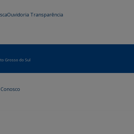
usca
Ouvidoria
Transparência
Mato Grosso do Sul
e Conosco