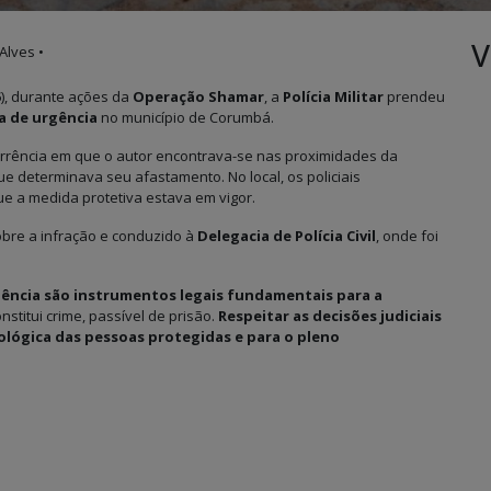
V
Alves •
5
), durante ações da
Operação Shamar
, a
Polícia Militar
prendeu
a de urgência
no município de Corumbá.
rência em que o autor encontrava-se nas proximidades da
ue determinava seu afastamento. No local, os policiais
e a medida protetiva estava em vigor.
obre a infração e conduzido à
Delegacia de Polícia Civil
, onde foi
gência são instrumentos legais fundamentais para a
titui crime, passível de prisão.
Respeitar as decisões judiciais
icológica das pessoas protegidas e para o pleno