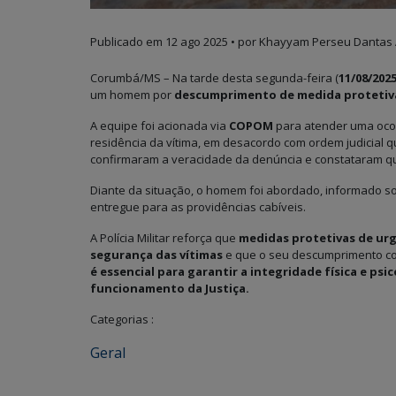
Publicado em
12 ago 2025
• por Khayyam Perseu Dantas 
Corumbá/MS – Na tarde desta segunda-feira (
11/08/202
um homem por
descumprimento de medida protetiv
A equipe foi acionada via
COPOM
para atender uma ocor
residência da vítima, em desacordo com ordem judicial q
confirmaram a veracidade da denúncia e constataram qu
Diante da situação, o homem foi abordado, informado s
entregue para as providências cabíveis.
A Polícia Militar reforça que
medidas protetivas de ur
segurança das vítimas
e que o seu descumprimento cons
é essencial para garantir a integridade física e ps
funcionamento da Justiça.
Categorias :
Geral