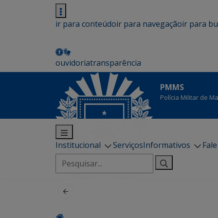
ir para conteúdo
ir para navegação
ir para b
ouvidoria
transparência
PMMS
Polícia Militar de 
Institucional
Serviços
Informativos
Fal
Pesquisar
por: