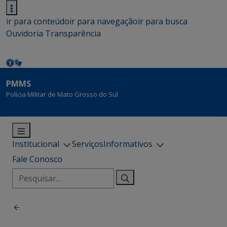
ir para conteúdo
ir para navegação
ir para busca
Ouvidoria
Transparência
PMMS
Polícia Militar de Mato Grosso do Sul
Institucional
Serviços
Informativos
Fale Conosco
Pesquisar
por: