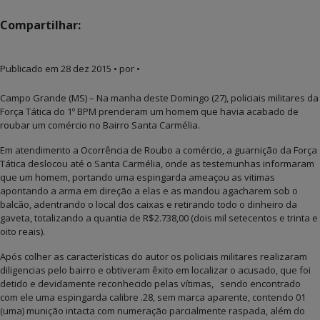
Compartilhar:
Publicado em
28 dez 2015
• por •
Campo Grande (MS) – Na manha deste Domingo (27), policiais militares da
Força Tática do 1º BPM prenderam um homem que havia acabado de
roubar um comércio no Bairro Santa Carmélia.
Em atendimento a Ocorrência de Roubo a comércio, a guarnição da Força
Tática deslocou até o Santa Carmélia, onde as testemunhas informaram
que um homem, portando uma espingarda ameaçou as vitimas
apontando a arma em direção a elas e as mandou agacharem sob o
balcão, adentrando o local dos caixas e retirando todo o dinheiro da
gaveta, totalizando a quantia de R$2.738,00 (dois mil setecentos e trinta e
oito reais).
Após colher as características do autor os policiais militares realizaram
diligencias pelo bairro e obtiveram êxito em localizar o acusado, que foi
detido e devidamente reconhecido pelas vítimas, sendo encontrado
com ele uma espingarda calibre .28, sem marca aparente, contendo 01
(uma) munição intacta com numeração parcialmente raspada, além do