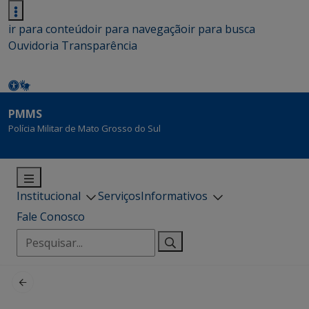
ir para conteúdo
ir para navegação
ir para busca
Ouvidoria
Transparência
PMMS
Polícia Militar de Mato Grosso do Sul
Institucional
Serviços
Informativos
Fale Conosco
Pesquisar
por: