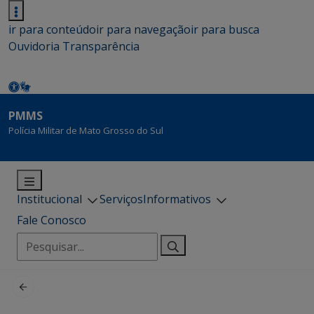
ir para conteúdo
ir para navegação
ir para busca
Ouvidoria
Transparência
PMMS
Polícia Militar de Mato Grosso do Sul
Institucional
Serviços
Informativos
Fale Conosco
Pesquisar
por: