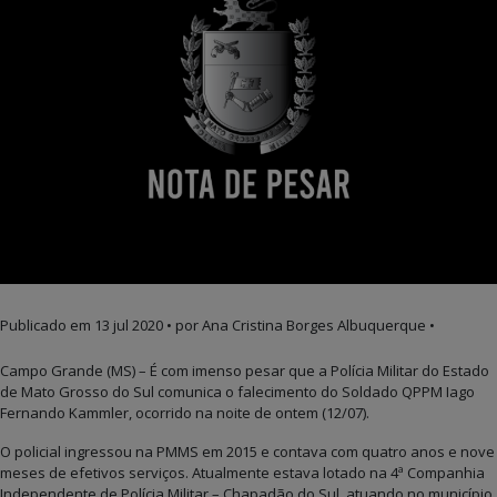
Publicado em
13 jul 2020
• por Ana Cristina Borges Albuquerque •
Campo Grande (MS) – É com imenso pesar que a Polícia Militar do Estado
de Mato Grosso do Sul comunica o falecimento do Soldado QPPM Iago
Fernando Kammler, ocorrido na noite de ontem (12/07).
O policial ingressou na PMMS em 2015 e contava com quatro anos e nove
meses de efetivos serviços. Atualmente estava lotado na 4ª Companhia
Independente de Polícia Militar – Chapadão do Sul, atuando no município