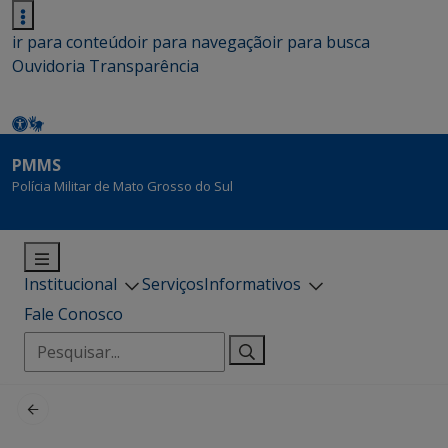
ir para conteúdo
ir para navegação
ir para busca
Ouvidoria
Transparência
PMMS
Polícia Militar de Mato Grosso do Sul
Institucional
Serviços
Informativos
Fale Conosco
Pesquisar
por: