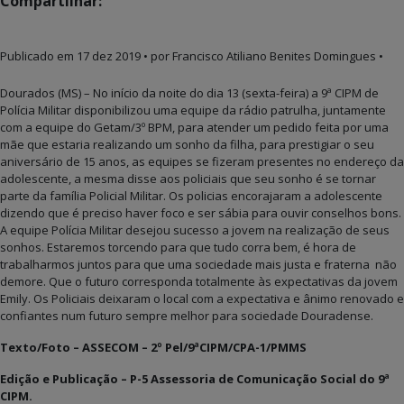
Compartilhar:
Publicado em
17 dez 2019
• por Francisco Atiliano Benites Domingues •
Dourados (MS) – No início da noite do dia 13 (sexta-feira) a 9ª CIPM de
Polícia Militar disponibilizou uma equipe da rádio patrulha, juntamente
com a equipe do Getam/3º BPM, para atender um pedido feita por uma
mãe que estaria realizando um sonho da filha, para prestigiar o seu
aniversário de 15 anos, as equipes se fizeram presentes no endereço da
adolescente, a mesma disse aos policiais que seu sonho é se tornar
parte da família Policial Militar. Os policias encorajaram a adolescente
dizendo que é preciso haver foco e ser sábia para ouvir conselhos bons.
A equipe Polícia Militar desejou sucesso a jovem na realização de seus
sonhos. Estaremos torcendo para que tudo corra bem, é hora de
trabalharmos juntos para que uma sociedade mais justa e fraterna não
demore. Que o futuro corresponda totalmente às expectativas da jovem
Emily. Os Policiais deixaram o local com a expectativa e ânimo renovado e
confiantes num futuro sempre melhor para sociedade Douradense.
Texto/Foto – ASSECOM – 2º Pel/9ªCIPM/CPA-1/PMMS
Edição e Publicação – P-5 Assessoria de Comunicação Social do 9ª
CIPM.