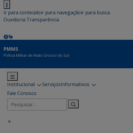
ir para conteúdo
ir para navegação
ir para busca
Ouvidoria
Transparência
PMMS
Polícia Militar de Mato Grosso do Sul
Institucional
Serviços
Informativos
Fale Conosco
Pesquisar
por: